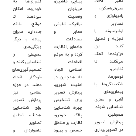
نظیر MRI،
بینایی ماشین،
فناوری‌ها به
سی‌تی‌اسکن،
می‌توان
خودروها امکان
رادیولوژی و
وضعیت
می‌دهند تا
تصاویر
ترافیک، شلوغی
موانع، علائم
اولتراسوند را
معابر و
جاده‌ای، عابران
تجزیه و تحلیل
تصادفات
پیاده و دیگر
کنند. این
جاده‌ای را نظارت
ویژگی‌های
فرآیندها کمک
کرده و به موقع
محیطی را
می‌کنند تا
اقدامات
شناسایی کنند و
نقایص،
اصلاحی انجام
تصمیم‌گیری‌های
تومورها،
داد. همچنین در
خودکار انجام
شکستگی‌ها یا
امنیت شهری،
دهند. در حوزه
بیماری‌های
پردازش تصویر
نظامی نیز
قلبی و مغزی
برای تشخیص
پردازش تصویر
شناسایی شوند.
چهره، شناسایی
برای شناسایی
همچنین
پلاک خودرو،
اهداف، تحلیل
پردازش تصویر
نظارت بر مناطق
تصاویر
در تصویربرداری
حساس و بهبود
ماهواره‌ای و