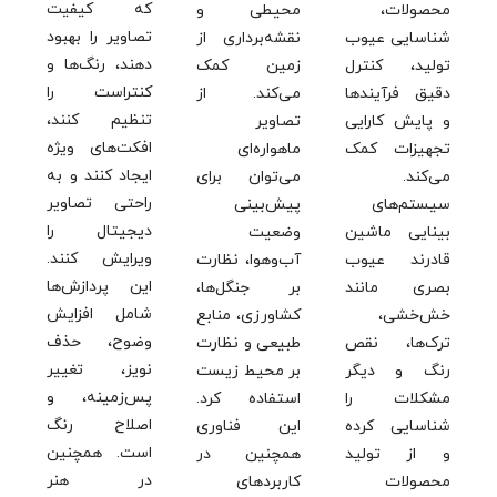
که کیفیت
محصولات،
محیطی و
تصاویر را بهبود
شناسایی عیوب
نقشه‌برداری از
دهند، رنگ‌ها و
تولید، کنترل
زمین کمک
کنتراست را
دقیق فرآیندها
می‌کند. از
تنظیم کنند،
و پایش کارایی
تصاویر
افکت‌های ویژه
تجهیزات کمک
ماهواره‌ای
ایجاد کنند و به
می‌کند.
می‌توان برای
راحتی تصاویر
سیستم‌های
پیش‌بینی
دیجیتال را
بینایی ماشین
وضعیت
ویرایش کنند.
قادرند عیوب
آب‌وهوا، نظارت
این پردازش‌ها
بصری مانند
بر جنگل‌ها،
شامل افزایش
خش‌خشی،
کشاورزی، منابع
وضوح، حذف
ترک‌ها، نقص
طبیعی و نظارت
نویز، تغییر
رنگ و دیگر
بر محیط زیست
پس‌زمینه، و
مشکلات را
استفاده کرد.
اصلاح رنگ
شناسایی کرده
این فناوری
است. همچنین
و از تولید
همچنین در
در هنر
محصولات
کاربردهای